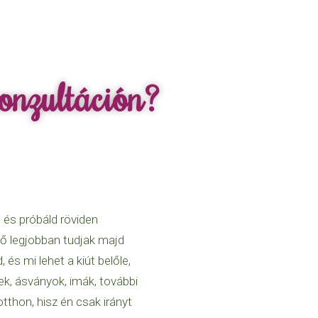
onzultáción?
n és próbáld röviden
tő legjobban tudjak majd
 és mi lehet a kiút belőle,
k, ásványok, imák, további
tthon, hisz én csak irányt