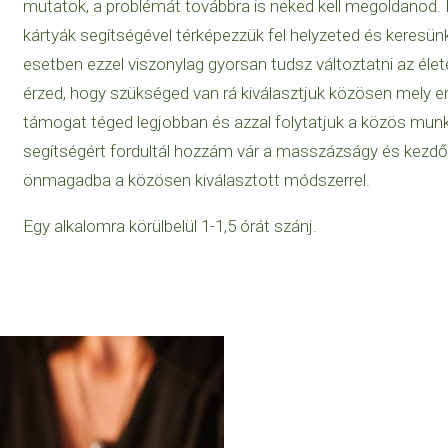
mutatok, a problémát továbbra is neked kell megoldanod. H
kártyák segítségével térképezzük fel helyzeted és keres
esetben ezzel viszonylag gyorsan tudsz változtatni az éle
érzed, hogy szükséged van rá kiválasztjuk közösen mely e
támogat téged legjobban és azzal folytatjuk a közös munk
segítségért fordultál hozzám vár a masszázságy és kezd
önmagadba a közösen kiválasztott módszerrel.
Egy alkalomra körülbelül 1-1,5 órát szánj.