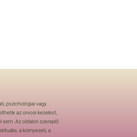
i, pszichológiai vagy
thetik az orvosi kezelést,
l sem. Az oldalon szereplő
ituális, a környezeti, a