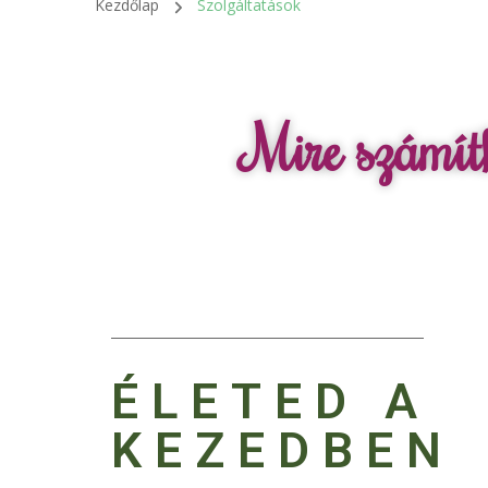
Kezdőlap
Szolgáltatások
Mire számít
ÉLETED A
KEZEDBEN