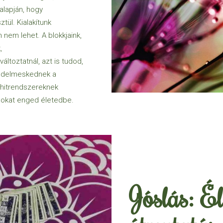
 alapján, hogy
ül. Kialakítunk
 nem lehet. A blokkjaink,
,
áltoztatnál, azt is tudod,
gedelmeskednek a
 hitrendszereknek
dokat enged életedbe.
Jóslás: Él