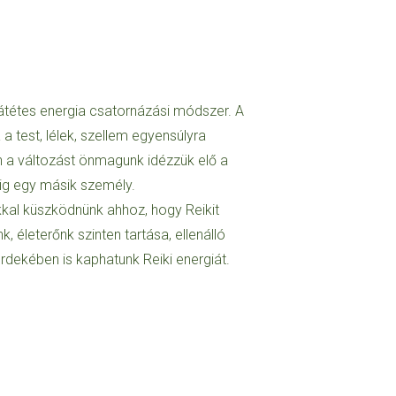
rátétes energia csatornázási módszer. A
ja a test, lélek, szellem egyensúlyra
n a változást önmagunk idézzük elő a
ig egy másik személy.
kal küszködnünk ahhoz, hogy Reikit
, életerőnk szinten tartása, ellenálló
ekében is kaphatunk Reiki energiát.