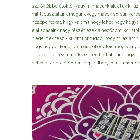
szülőktől, barátoktól, vagy mi magunk alakítjuk ki, az
mit tapasztaltunk magunk vagy mások sorsán kereszt
nézőpontokat, hogy valamit hogy lehet, vagy hogyan
elakadásaink nagy részét ezek a nézőponti korlátok
hiedelmek teszik ki. Amikor tudod, hogy mi az amin v
hogy hogyan kéne, de a cselekedeteid mégis en
reflexeidnek ez a módszer segíthet abban, hogy új
adhass teret elmédben, sejtjeidben, és új látásmó