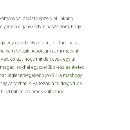
ományos jóslást képzeld el. Inkább
elyhez a cigánykártyát használom, hogy
agy egy adott helyzetben, mit tanulhatsz
e, ha nem tetszik. A sorsunkat mi magunk
t van, és azt, hogy minden csak egy út
magad, sokkal egyszerűbb lesz az életed.
natban leglehetségesebb jövő. Ha máshogy
megváltozhat. A változás a te dolgod, de
y tudd miben érdemes változnod.