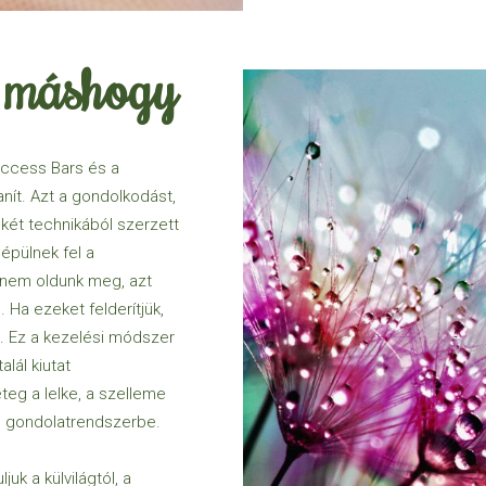
t máshogy
ccess Bars és a
nít. Azt a gondolkodást,
 két technikából szerzett
 épülnek fel a
a nem oldunk meg, azt
 Ha ezeket felderítjük,
t. Ez a kezelési módszer
lál kiutat
eteg a lelke, a szelleme
m” gondolatrendszerbe.
uk a külvilágtól, a