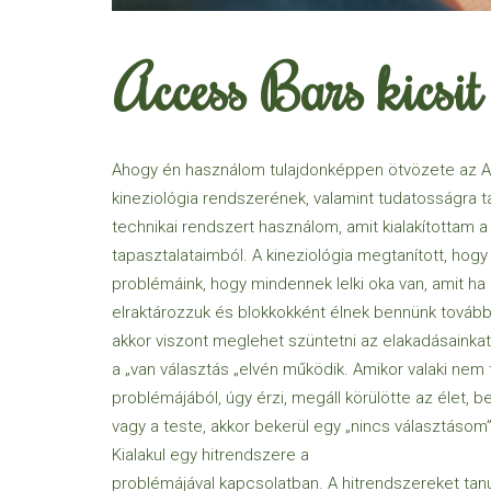
Access Bars kicsi
Ahogy én használom tulajdonképpen ötvözete az A
kineziológia rendszerének, valamint tudatosságra ta
technikai rendszert használom, amit kialakítottam a
tapasztalataimból. A kineziológia megtanított, hogy
problémáink, hogy mindennek lelki oka van, amit h
elraktározzuk és blokkokként élnek bennünk tovább.
akkor viszont meglehet szüntetni az elakadásainka
a „van választás „elvén működik. Amikor valaki nem ta
problémájából, úgy érzi, megáll körülötte az élet, b
vagy a teste, akkor bekerül egy „nincs választáso
Kialakul egy hitrendszere a
problémájával kapcsolatban. A hitrendszereket tanulj