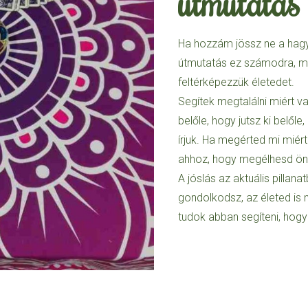
útmutatás
Ha hozzám jössz ne a hagy
útmutatás ez számodra, m
feltérképezzük életedet.
Segítek megtalálni miért v
belőle, hogy jutsz ki belől
írjuk. Ha megérted mi miér
ahhoz, hogy megélhesd ön
A jóslás az aktuális pilla
gondolkodsz, az életed is 
tudok abban segíteni, hog