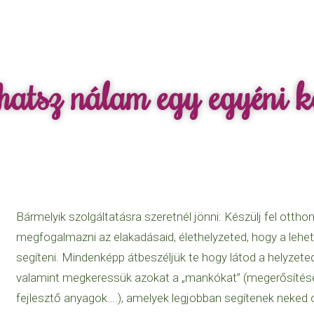
hatsz nálam egy egyéni k
Bármelyik szolgáltatásra szeretnél jönni: Készülj fel ottho
megfogalmazni az elakadásaid, élethelyzeted, hogy a lehe
segíteni. Mindenképp átbeszéljük te hogy látod a helyzeted,
valamint megkeressük azokat a „mankókat” (megerősítése
fejlesztő anyagok….), amelyek legjobban segítenek neked o