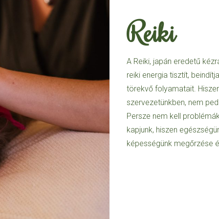
Reiki
A Reiki, japán eredetű kéz
reiki energia tisztít, beindít
törekvő folyamatait. Hisze
szervezetünkben, nem ped
Persze nem kell problémák
kapjunk, hiszen egészségünk
képességünk megőrzése érd