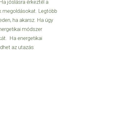
a jóslásra érkeztél a
ünk megoldásokat. Legtöbb
teden, ha akarsz. Ha úgy
nergetikai módszer
át. Ha energetikai
ődhet az utazás