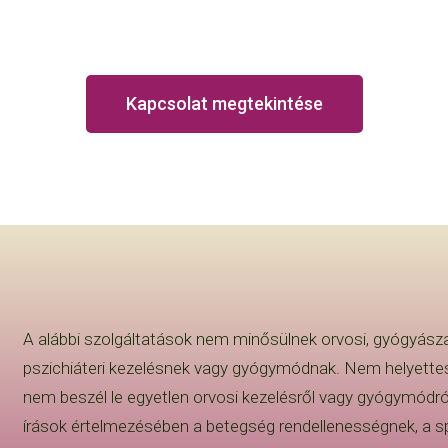
Kapcsolat megtekintése
A alábbi szolgáltatások nem minősülnek orvosi, gyógyászat
pszichiáteri kezelésnek vagy gyógymódnak. Nem helyettesí
nem beszél le egyetlen orvosi kezelésről vagy gyógymódró
írások értelmezésében a betegség rendellenességnek, a spir